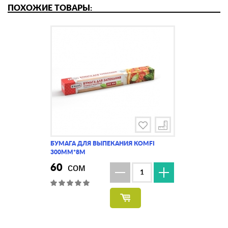
ПОХОЖИЕ ТОВАРЫ:
БУМАГА ДЛЯ ВЫПЕКАНИЯ KOMFI
ПЕРГАМЕНТ Д
300ММ*8М
PATERRA
60
161
сом
сом