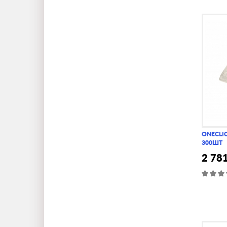
ONECLIC
300ШТ
2 78