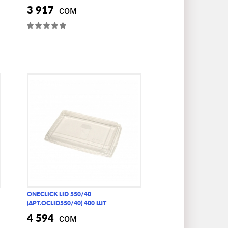
3 917
сом
ONECLICK LID 550/40
(АРТ.OCLID550/40) 400 ШТ
4 594
сом