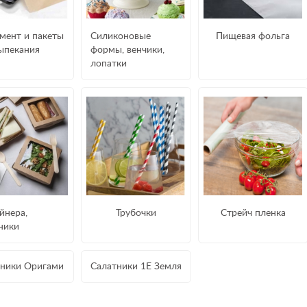
мент и пакеты
Силиконовые
Пищевая фольга
ыпекания
формы, венчики,
лопатки
йнера,
Трубочки
Стрейч пленка
ники
тники Оригами
Салатники 1Е Земля