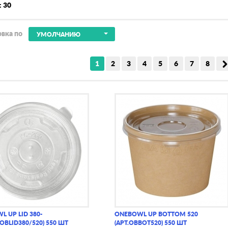
: 30
вка по
УМОЛЧАНИЮ
1
2
3
4
5
6
7
8
 UP LID 380-
ONEBOWL UP BOTTOM 520
.OBLID380/520) 550 ШТ
(АРТ.OBBOT520) 550 ШТ