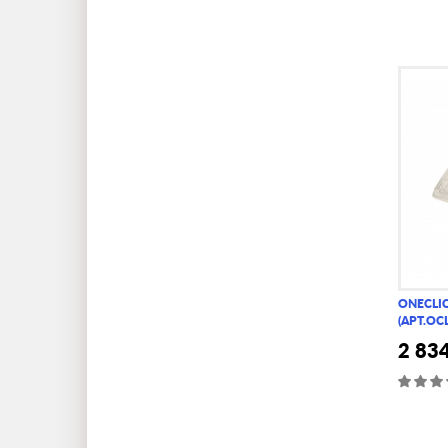
ONECLIC
(АРТ.OC
2 83