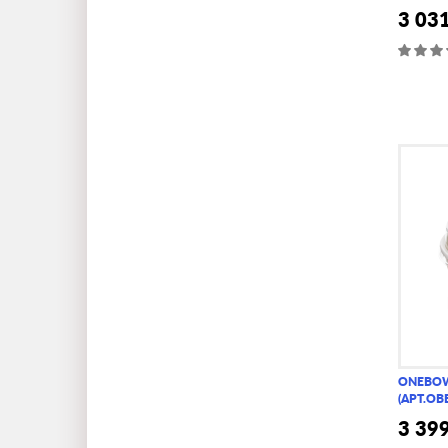
3 03
ONEBOWL
(АРТ.OB
3 39