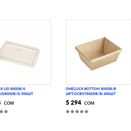
K LID 800DB/0
ONECLICK BOTTOM 800DB/B
LID800DB/0) 300ШТ
(АРТ.OCBOT800DB/B) 300ШТ
4
5 294
сом
сом