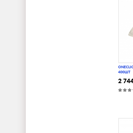
ONECLIC
400ШТ
2 74