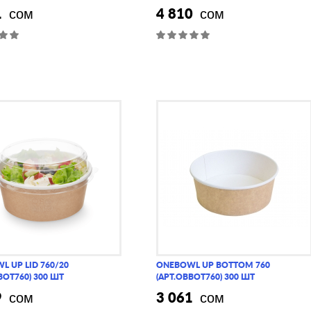
1
4 810
сом
сом
 UP LID 760/20
ONEBOWL UP BOTTOM 760
BOT760) 300 ШТ
(АРТ.OBBOT760) 300 ШТ
9
3 061
сом
сом