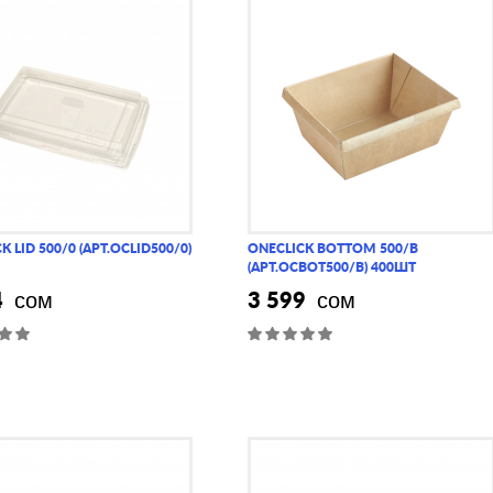
K LID 500/0 (АРТ.OCLID500/0)
ONECLICK BOTTOM 500/B
(АРТ.OCBOT500/B) 400ШТ
4
3 599
сом
сом