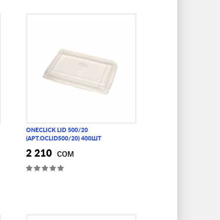
ONECLICK LID 500/20
(АРТ.OCLID500/20) 400ШТ
2 210
сом