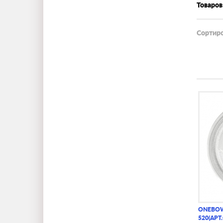
Товаров
Сортиро
ONEBOWL
520(АРТ