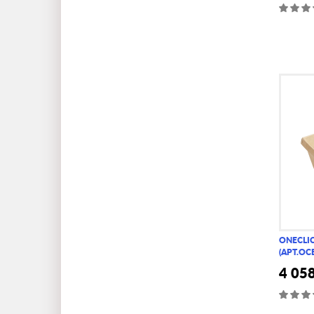
ONECLI
(АРТ.OC
4 05