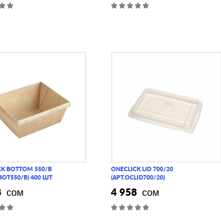
CK BOTTOM 550/B
ONECLICK LID 700/20
BOT550/B) 400 ШТ
(АРТ.OCLID700/20)
8
4 958
сом
сом